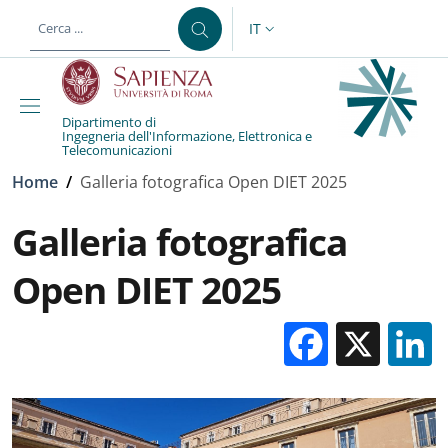
Salta al contenuto principale
Skip to footer content
IT
SELETTORE LINGUA: CURREN
Dipartimento di
Ingegneria dell'Informazione, Elettronica e
Telecomunicazioni
Briciole di pane
Home
/
Galleria fotografica Open DIET 2025
Galleria fotografica
Open DIET 2025
Facebo
X