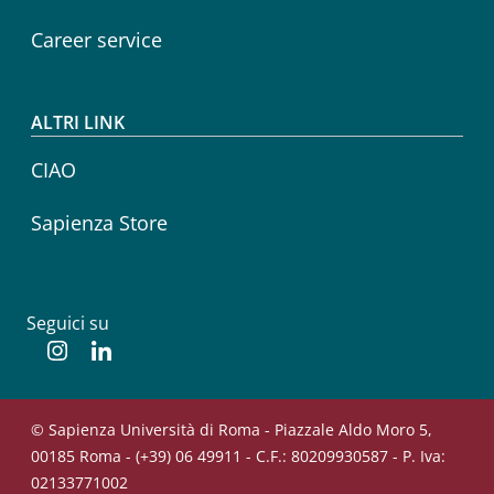
Career service
ALTRI LINK
CIAO
Sapienza Store
Seguici su
Instagram
Linkedin
© Sapienza Università di Roma - Piazzale Aldo Moro 5,
00185 Roma - (+39) 06 49911 - C.F.: 80209930587 - P. Iva:
02133771002