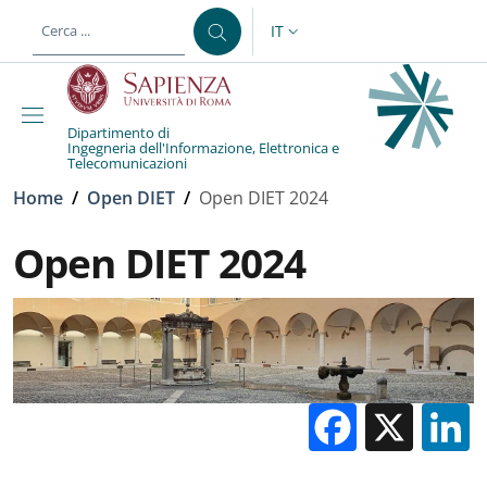
Salta al contenuto principale
Skip to footer content
IT
SELETTORE LINGUA: CURREN
Dipartimento di
Ingegneria dell'Informazione, Elettronica e
Telecomunicazioni
Briciole di pane
Home
/
Open DIET
/
Open DIET 2024
Open DIET 2024
Facebo
X