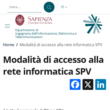
Salta al contenuto principale
Skip to footer content
IT
SELETTORE LINGUA: CURREN
Dipartimento di
Ingegneria dell'Informazione, Elettronica e
Telecomunicazioni
Briciole di pane
Home
/
Modalità di accesso alla rete informatica SPV
Modalità di accesso alla
rete informatica SPV
Facebo
X