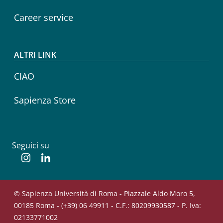
Career service
ALTRI LINK
CIAO
Sapienza Store
Seguici su
Instagram
Linkedin
© Sapienza Università di Roma - Piazzale Aldo Moro 5,
00185 Roma - (+39) 06 49911 - C.F.: 80209930587 - P. Iva:
02133771002