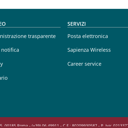
oter menu
EO
SERVIZI
istrazione trasparente
Posta elettronica
i notifica
Sapienza Wireless
cy
Career service
rio
5, 00185 Roma - (+39) 06 49911 - C.F.: 80209930587 - P. Iva: 02133