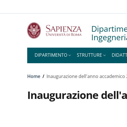
Slim to
Salta al contenuto principale
Skip to footer content
Dipartime
Ingegneri
DIPARTIMENTO
STRUTTURE
DIDATT
Briciole di pane
Home
/
Inaugurazione dell'anno accademico
Inaugurazione dell