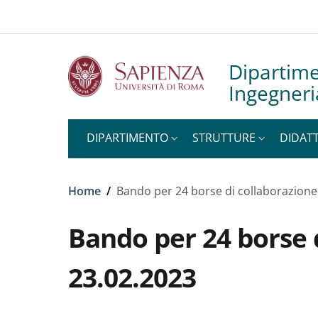
Slim to
Salta al contenuto principale
Skip to footer content
Dipartime
Ingegneri
DIPARTIMENTO
STRUTTURE
DIDATT
Briciole di pane
Home
/
Bando per 24 borse di collaborazione
Bando per 24 borse 
23.02.2023