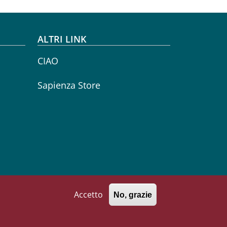
ALTRI LINK
CIAO
Sapienza Store
Seguici su
Instagram
Linkedin
Accetto
No, grazie
771002