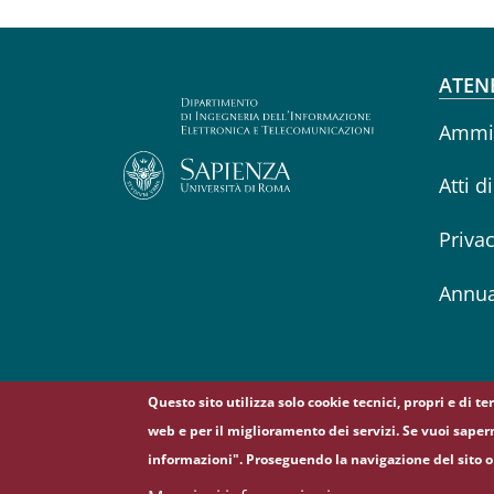
Fo
ATEN
Ammin
Atti d
Priva
Annua
Questo sito utilizza solo cookie tecnici, propri e di t
web e per il miglioramento dei servizi. Se vuoi saper
informazioni". Proseguendo la navigazione del sito o 
© Sapienza Università di Roma - Piazzale Aldo Moro 