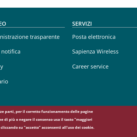
oter menu
EO
SERVIZI
istrazione trasparente
Posta elettronica
i notifica
Sapienza Wireless
cy
Career service
rio
erze parti, per il corretto funzionamento delle pagine
ne di più o negare il consenso usa il tasto "maggiori
cliccando su "accetto" acconsenti all'uso dei cookie.
5, 00185 Roma - (+39) 06 49911 - C.F.: 80209930587 - P. Iva: 02133