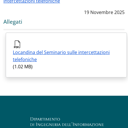
intercettazioni telefoniche
Data notizia
:
19 Novembre 2025
Allegati
Locandina del Seminario sulle intercettazioni
telefoniche
(1.02 MB)