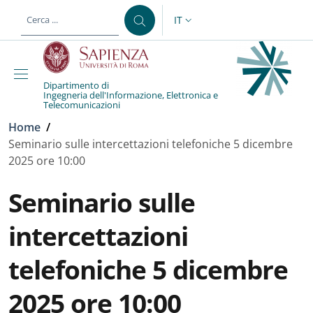
Salta al contenuto principale
Skip to footer content
IT
SELETTORE LINGUA: CURREN
Dipartimento di
Ingegneria dell'Informazione, Elettronica e
Telecomunicazioni
Briciole di pane
Home
/
Seminario sulle intercettazioni telefoniche 5 dicembre
2025 ore 10:00
Seminario sulle
intercettazioni
telefoniche 5 dicembre
2025 ore 10:00