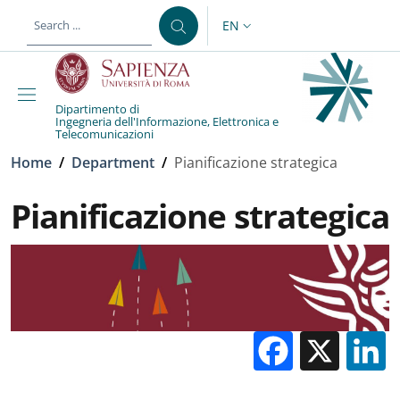
Skip to main content
Skip to footer content
EN
LANGUAGE SWITCHER: CURR
Dipartimento di
Ingegneria dell'Informazione, Elettronica e
Telecomunicazioni
Breadcrumb
Home
/
Department
/
Pianificazione strategica
Pianificazione strategica
Facebo
X