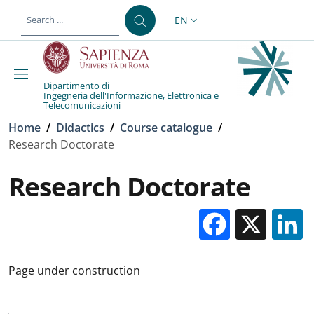
Skip to main content
Skip to footer content
EN
LANGUAGE SWITCHER: CURR
Dipartimento di
Ingegneria dell'Informazione, Elettronica e
Telecomunicazioni
Breadcrumb
Home
/
Didactics
/
Course catalogue
/
Research Doctorate
Research Doctorate
Facebo
X
Page under construction