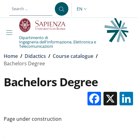
Skip to main content
Skip to footer content
EN
LANGUAGE SWITCHER: CURR
Dipartimento di
Ingegneria dell'Informazione, Elettronica e
Telecomunicazioni
Breadcrumb
Home
/
Didactics
/
Course catalogue
/
Bachelors Degree
Bachelors Degree
Facebo
X
Page under construction