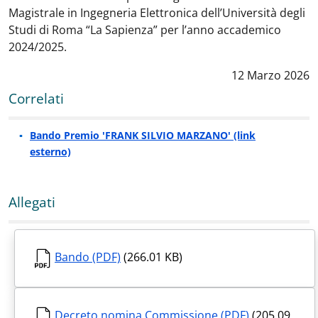
Magistrale in Ingegneria Elettronica dell’Università degli
Studi di Roma “La Sapienza” per l’anno accademico
2024/2025.
Data notizia
:
12 Marzo 2026
Correlati
Bando Premio 'FRANK SILVIO MARZANO' (link
esterno)
Allegati
Bando (PDF)
(266.01 KB)
Decreto nomina Commissione (PDF)
(205.09