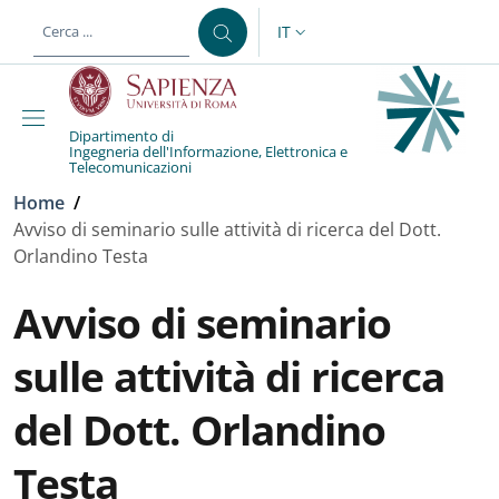
Salta al contenuto principale
Skip to footer content
IT
SELETTORE LINGUA: CURREN
Dipartimento di
Ingegneria dell'Informazione, Elettronica e
Telecomunicazioni
Briciole di pane
Home
/
Avviso di seminario sulle attività di ricerca del Dott.
Orlandino Testa
Avviso di seminario
sulle attività di ricerca
del Dott. Orlandino
Testa